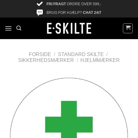
FRI FRAGT
ORDRE OVER 599,-
BRUG FOR HJÆLP?
CHAT 24/7
FORSIDE
/
STANDARD SKILTE
/
SIKKERHEDSMÆRKER
/
HJELMMÆRKER