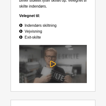
bliver slukket lyser skiltet op. Velegnet til
skilte indendørs.
Velegnet til:
Indendørs skiltning
Vejvisning
Exit-skilte