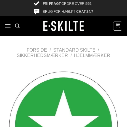
FRI FRAGT
ORDRE OVER 599,-
BRUG FOR HJÆLP?
CHAT 24/7
FORSIDE
/
STANDARD SKILTE
/
SIKKERHEDSMÆRKER
/
HJELMMÆRKER