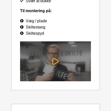
Svær at bukke
Til montering på:
Væg / plade
Skiltestang
Skiltespyd