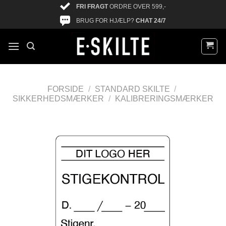
FRI FRAGT
ORDRE OVER 599,-
BRUG FOR HJÆLP?
CHAT 24/7
FORSIDE
/
STANDARD SKILTE
/
SIKKERHEDSMÆRKER
/
KALIBRERINGSMÆRKER