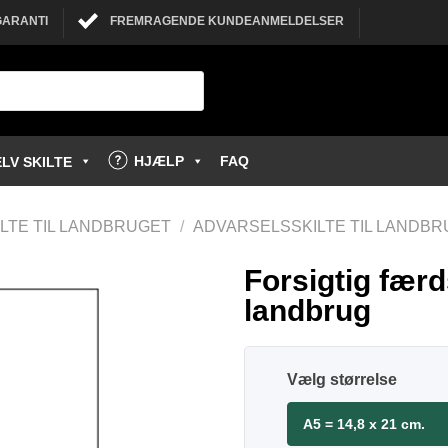
GARANTI
FREMRAGENDE KUNDEANMELDELSER
HJÆLP
FAQ
LV SKILTE
LTE TIL LANDBRUGET
/
ADVARSELSSKILTE TIL LANDB
Forsigtig færds
landbrug
størrelse
A5 = 14,8 x 21 cm.