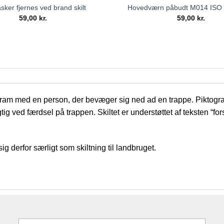
sker fjernes ved brand skilt
Hovedværn påbudt M014 ISO 7
59,00
kr.
59,00
kr.
ktogram med en person, der bevæger sig ned ad en trappe
. Piktog
gtig ved færdsel på trappen. Skiltet er understøttet af teksten “
derfor særligt som skiltning til landbruget.