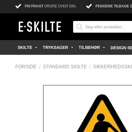
FRI FRAGT
ORDRE OVER 599,-
PENGENE TILBAGE 
SKILTE
TRYKSAGER
TILBEHØR
DESIGN SE
FORSIDE
/
STANDARD SKILTE
/
SIKKERHEDSSKI