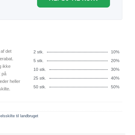
af det
2 stk.
10%
erabat.
5 stk.
20%
g ikke
10 stk.
30%
t på
25 stk.
40%
æder heller
50 stk.
50%
kilte.
lsskilte til landbruget