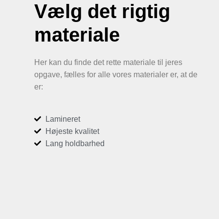
Vælg det rigtig
materiale
Her kan du finde det rette materiale til jeres
opgave, fælles for alle vores materialer er, at de
er:
Lamineret
Højeste kvalitet
Lang holdbarhed