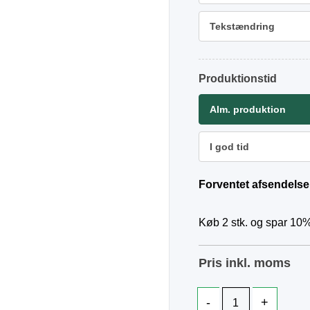
Tekstændring
Produktionstid
Alm. produktion
I god tid
Forventet afsendelse
Køb 2 stk. og spar 10%
Pris inkl. moms