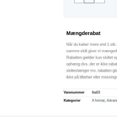
Mængderabat
Når du køber mere end 1 stk. 
samme skilt giver vi mænged
Rabatten gælder kun skiltet o
ophæng dvs. der er ikke raba
skiltestænger mv. rabatten gl
ikke på tilbehør eller messings
Varenummer
lba03
Kategorier
A format
,
Advarse