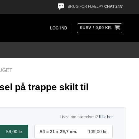
BRUG FOR HJÆLP?
CHAT 24/7
KURV /
0,00
KR.
LOG IND
RUGET
el på trappe skilt til
I tvivl om størrelsen?
Klik her
59,00 kr.
A4 = 21 x 29,7 cm.
109,00 kr.