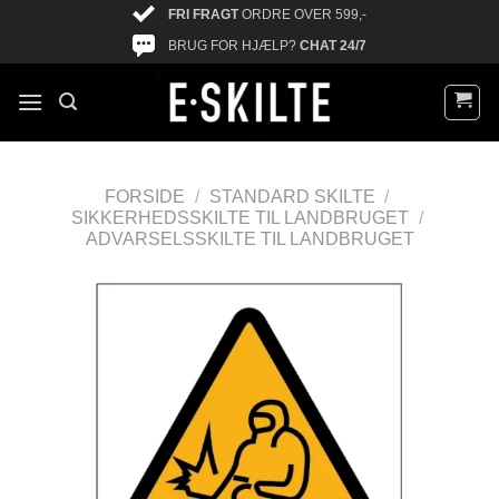
FRI FRAGT
ORDRE OVER 599,-
BRUG FOR HJÆLP?
CHAT 24/7
FORSIDE
/
STANDARD SKILTE
/
SIKKERHEDSSKILTE TIL LANDBRUGET
/
ADVARSELSSKILTE TIL LANDBRUGET