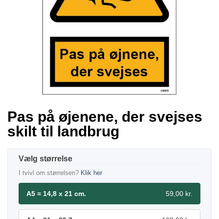
Pas på øjenene, der svejses
skilt til landbrug
størrelse
I tvivl om størrelsen?
Klik her
A5 = 14,8 x 21 cm.
59,00 kr.