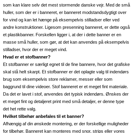
som kan klare selv det mest stormende danske vejr. Med de små
huller, som der er i banneret, er banneret modstandsdygtigt over
for vind og kan let hænge på eksempelvis stilladser eller ved
andre konstruktioner. Ligesom presenning banneret, er dette også
et plastikbanner. Forskellen ligger i, at der i dette banner er en
masse små huller, som gør, at det kan anvendes på eksempelvis
stilladser, hvor der er meget vind.
Hvad er et stofbanner?
Et stofbanner er særligt egnet til de fine bannere, hvor det grafiske
skal stå helt skarpt. Et stofbanner er det oplagte valg til indendørs
brug som eksempelvis store reklamer, messer eller som
baggrund til dine videoer. Stof banneret er et meget fint materiale.
Da det er lavet i stof, anvendes det typisk indendørs. Ønskes der
et meget fint og detaljeret print med små detaljer, er denne type
det het rette valg.
Hvilket tilbehør anbefales til et banner?
Afhængig af din ønskede montering, er der forskellige muligheder
for tilbehør. Banneret kan monteres med snor, strips eller vores