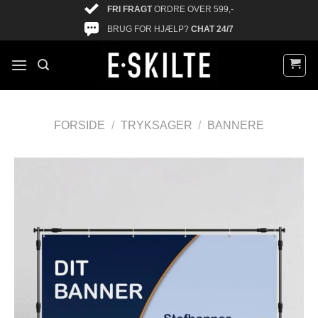
FRI FRAGT
ORDRE OVER 599,-
BRUG FOR HJÆLP?
CHAT 24/7
FORSIDE
/
TRYKSAGER
/
BANNERE