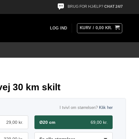
BRUG FOR HJÆLP?
CHAT 24/7
KURV /
0,00
KR.
LOG IND
vej 30 km skilt
I tvivl om størrelsen?
Klik her
29,00 kr.
Ø20 cm
69,00 kr.