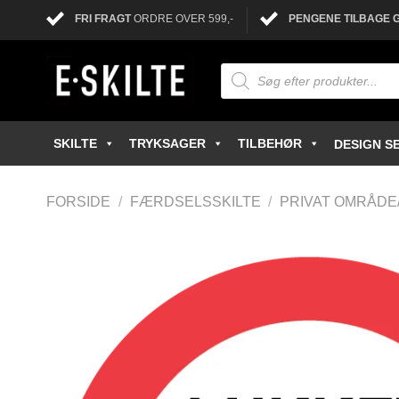
FRI FRAGT
ORDRE OVER 599,-
PENGENE TILBAGE 
SKILTE
TRYKSAGER
TILBEHØR
DESIGN SE
FORSIDE
/
FÆRDSELSSKILTE
/
PRIVAT OMRÅDE/