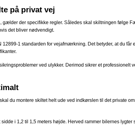
te på privat vej
 gælder der specifikke regler. Således skal skiltningen følge Fæ
is det bliver nødvendigt.
 12899-1 standarden for vejafmærkning. Det betyder, at du får et
fikanter.
ringsproblemer ved ulykker. Derimod sikrer et professionelt vejs
timalt
 skal du montere skiltet helt ude ved indkørslen til det private om
idde i 1,2 til 1,5 meters højde. Herved rammer bilernes lygter ski