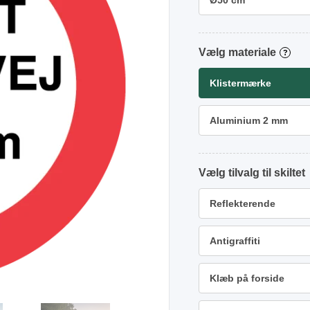
Ø50 cm
materiale
?
Klistermærke
Aluminium 2 mm
tilvalg
Reflekterende
Antigraffiti
Klæb på forside