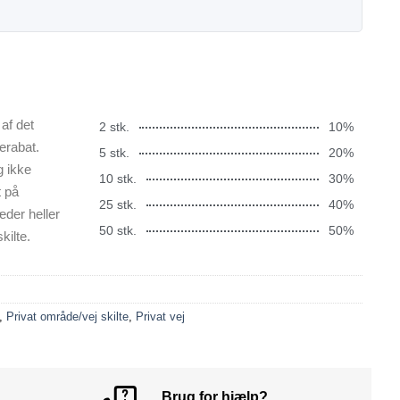
af det
2 stk.
10%
erabat.
5 stk.
20%
g ikke
10 stk.
30%
t på
25 stk.
40%
æder heller
50 stk.
50%
kilte.
,
Privat område/vej skilte
,
Privat vej
Brug for hjælp?