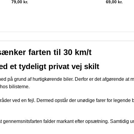
79,00
kr.
69,00
kr.
 sænker farten til 30 km/t
et tydeligt privat vej skilt
d på grund af hurtigkørende biler. Derfor er det afgørende at ma
hos bilisterne.
åder ved en fejl. Dermed opstår der unødige farer for legende bø
gennemsnitsfarten falder markant efter opsætning. Samtidig undg