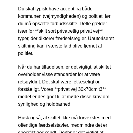
Du skal typisk have accept fra både
kommunen (vejmyndigheden) og politiet, før
du må opsætte forbudsskilte. Dette gælder
især for **skilt sort privatretlig privat vej**
typer, der dikterer færdselsregler. Uautoriseret
skiltning kan i værste fald blive fjernet af
politiet.
Når du har tilladelsen, er det vigtigt, at skiltet
overholder visse standarder for at være
retsgyldigt. Det skal være letlæseligt og
forståeligt. Vores **privat vej 30x70cm t3**
model er designet til at møde disse krav om
synlighed og holdbarhed.
Husk også, at skiltet ikke må forveksles med
offentlige færdselstavler, medmindre det er
specifikt godkendt. Derfor er det vigtigt at