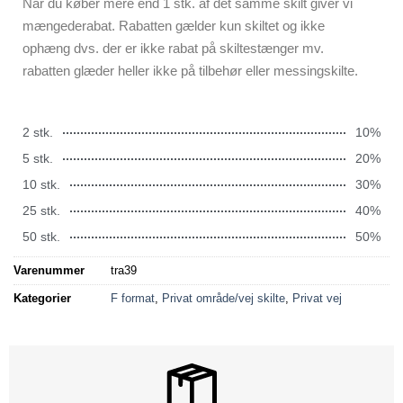
Når du køber mere end 1 stk. af det samme skilt giver vi
mængederabat. Rabatten gælder kun skiltet og ikke
ophæng dvs. der er ikke rabat på skiltestænger mv.
rabatten glæder heller ikke på tilbehør eller messingskilte.
2 stk.
10%
5 stk.
20%
10 stk.
30%
25 stk.
40%
50 stk.
50%
Varenummer
tra39
Kategorier
F format
,
Privat område/vej skilte
,
Privat vej