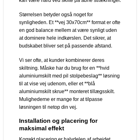
kan være hård ved skilte på åbne strækninger.
Størrelsen betyder også noget for
synligheden. Et **vej 30x70cm** format er ofte
en god balance mellem at være synligt uden
at dominere hele indkørslen. Det sikrer, at
budskabet bliver set på passende afstand.
Vi ser ofte, at kunder kombinerer deres
skiltning. Måske har du brug for en **hvid
aluminiumskilt med pil stolpebeslag** løsning
til at vise vej udenom, eller et **blå
aluminiumskilt skrue** monteret tillægsskilt.
Mulighederne er mange for at tilpasse
løsningen til netop din vej.
Installation og placering for
maksimal effekt
Korrekt placering er halvdelen af arbejdet.