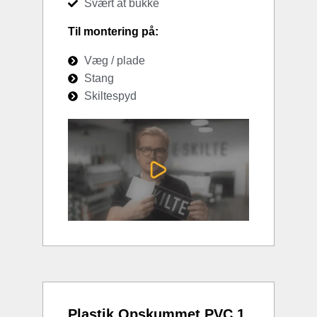
Svært at bukke
Til montering på:
Væg / plade
Stang
Skiltespyd
Plastik Opskummet PVC 1