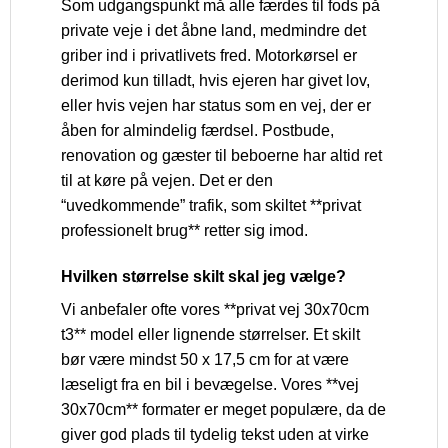
Som udgangspunkt må alle færdes til fods på
private veje i det åbne land, medmindre det
griber ind i privatlivets fred. Motorkørsel er
derimod kun tilladt, hvis ejeren har givet lov,
eller hvis vejen har status som en vej, der er
åben for almindelig færdsel. Postbude,
renovation og gæster til beboerne har altid ret
til at køre på vejen. Det er den
“uvedkommende” trafik, som skiltet **privat
professionelt brug** retter sig imod.
Hvilken størrelse skilt skal jeg vælge?
Vi anbefaler ofte vores **privat vej 30x70cm
t3** model eller lignende størrelser. Et skilt
bør være mindst 50 x 17,5 cm for at være
læseligt fra en bil i bevægelse. Vores **vej
30x70cm** formater er meget populære, da de
giver god plads til tydelig tekst uden at virke