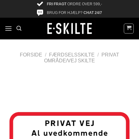
FRI FRAGT
ORDRE OVER 599,-
BRUG FOR HJÆLP?
CHAT 24/7
FORSIDE
/
FÆRDSELSSKILTE
/
PRIVAT
OMRÅDE/VEJ SKILTE