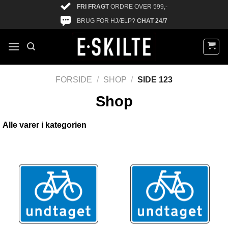
FRI FRAGT
ORDRE OVER 599,-
BRUG FOR HJÆLP?
CHAT 24/7
FORSIDE
/
SHOP
/
SIDE 123
Shop
Alle varer i kategorien