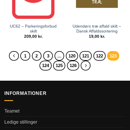
UC62 – Parkeringsforbud
Udendørs træ affald skilt –
skilt
Dansk Affaldssortering
209,00
kr.
19,00
kr.
1
2
3
…
120
121
122
123
124
125
126
INFORMATIONER
Teamet
Ledige stillinger